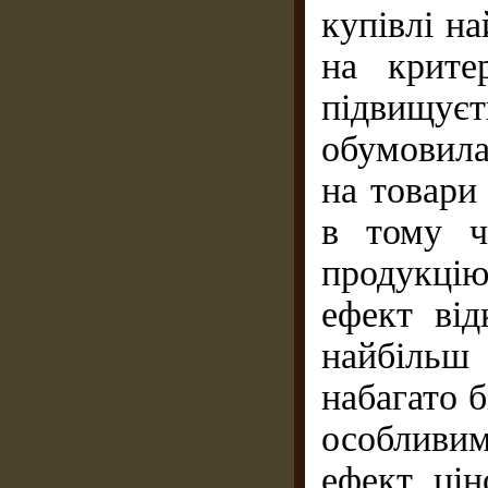
купівлі н
на критер
підвищує
обумовила
на товари
в тому ч
продукці
ефект від
найбільш
набагато б
особливи
ефект цін