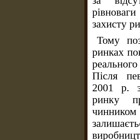
за відсу
рівноваги
захисту ри
Тому по
ринках по
реального
Після пе
2001 р. 
ринку пр
чинник
залишає
виробниц