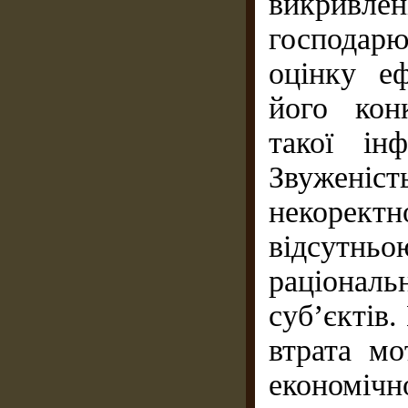
викривле
господарю
оцінку еф
його кон
такої ін
Звуженіс
некоректн
відсутн
раціонал
суб’єктів.
втрата мо
економіч