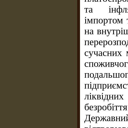
та інфля
імпортом 
на внутрі
перерозп
сучасних 
споживч
подальш
підприє
ліквідних
безробі
Держа