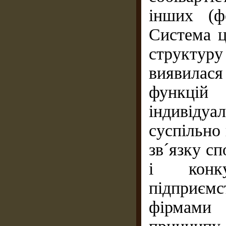
інших (ф
Система ц
структуру
виявилас
функцi
iндивiду
суспiльно 
зв´язку сп
і конку
підприєм
фірмами 