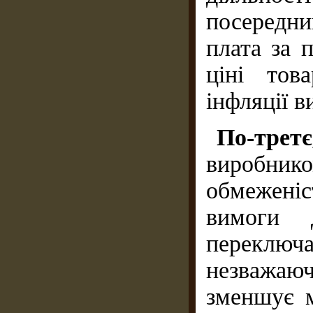
посередн
плата за 
ціні тов
інфляції в
По-тре
виробник
обмежені
вимоги 
переклю
незважаю
зменшує м