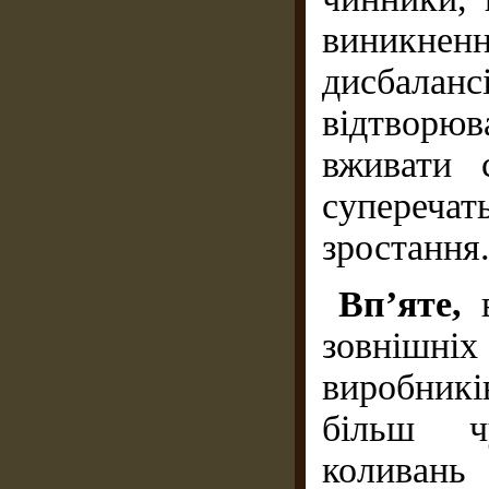
виникнен
дисбалан
відтворю
вживати с
супереч
зростання
Вп’яте,
зовнішні
виробник
більш ч
коливань