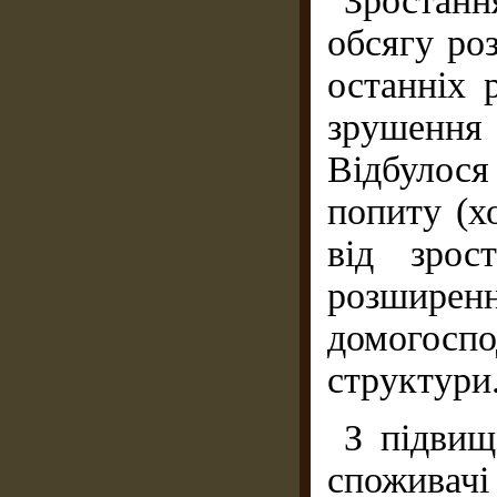
Зростан
обсягу ро
останніх 
зрушення
Відбулос
попиту (х
від зрос
розши
домогосп
структури
З підвищ
споживачі