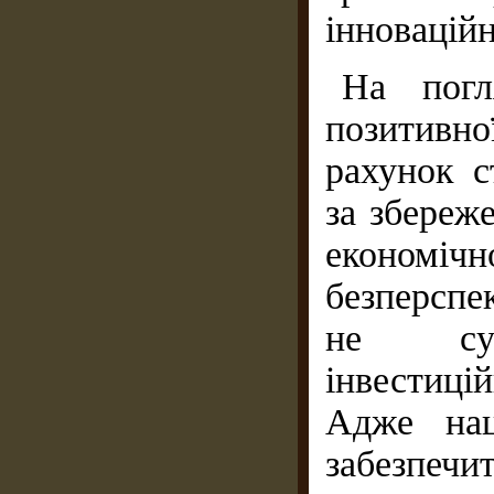
інноваційн
На погл
позитивно
рахунок 
за збереж
економічн
безперспе
не супр
інвестиці
Адже нац
забезпеч