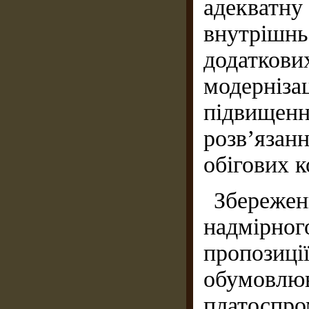
адекват
внутріш
додатко
модерніза
підвищенн
розв’язан
обігових к
Збережен
надмірно
пропозиц
обумовлю
платоспро