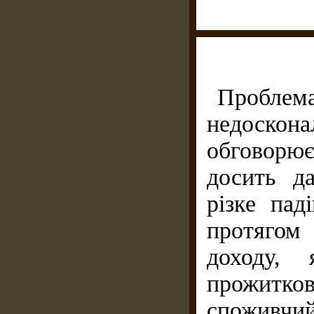
Проблем
недоскона
обговорює
досить да
різке пад
протягом 
доходу, 
прожитк
споживчий