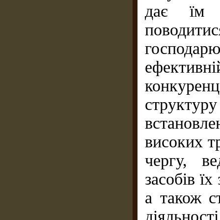
дає їм 
поводит
господар
ефективні
конкурен
структ
встановл
високих т
чергу, в
засобів їх
а також с
діяльн