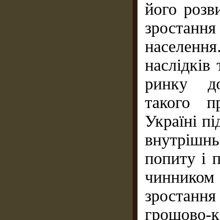
його розв
зростання
населен
наслідків
ринку до
такого п
Україні пі
внутрішнь
попиту і п
чиннико
зростанн
грошово