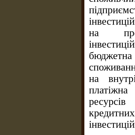
підприє
інвестиці
на про
інвестиці
бюджетна
споживанн
на внутр
платіжна
ресурсів
кредитни
інвестицій