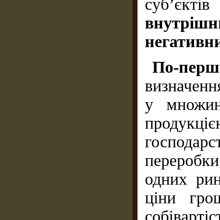
суб’єкт
внутрішн
негативни
По-пе
визначення
у множин
продукці
господарс
переробк
одних рин
ціни гро
собіварті