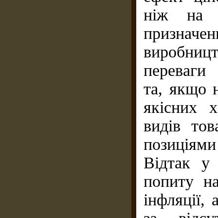
ніж на р
призначе
виробниц
переваги 
та, якщо 
якісних 
видів тов
позиціям
Відтак у 
попиту н
інфляції, 