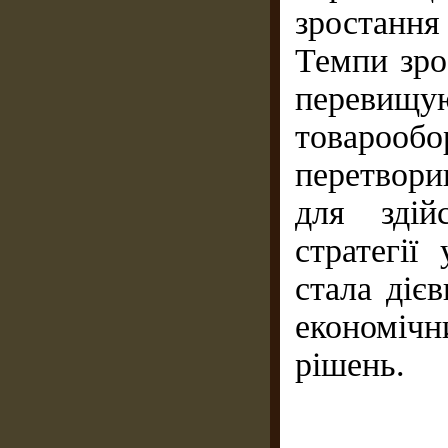
зростанн
Темпи зро
перевищу
товарооб
перетвор
для здій
стратегії
стала діє
економіч
рішень.