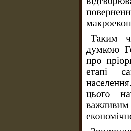
відтворюв
повернен
макроеконо
Таким ч
думкою Г
про пріор
етапі са
населенн
цього на
важлив
економічн