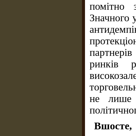
помітно 
Значного 
антидемп
протекці
партнерів
ринків р
високо
торговель
не лише 
політичног
Вшос