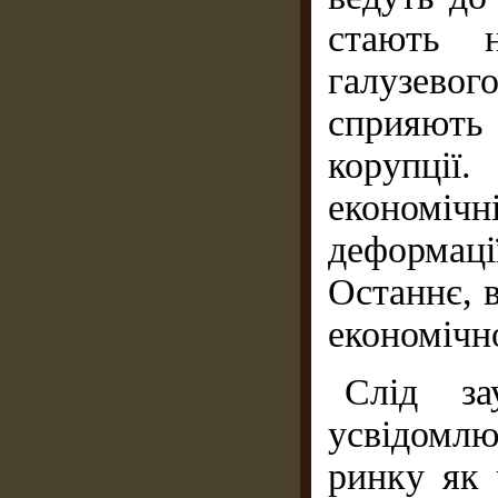
стають 
галузево
сприяють 
корупції
економіч
деформаці
Останнє, 
економічно
Слід за
усвідомл
ринку як 