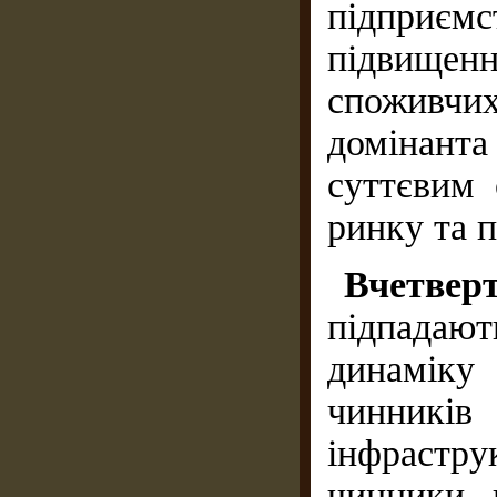
підприє
підвище
споживчих
домінант
суттєвим 
ринку та 
Вчетвер
підпадаю
динаміку
чинник
інфрастр
чинники, 