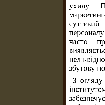
ухилу. П
маркетин
суттєвий 
персонал
часто пр
виявляєт
неліквідн
збутову по
З огляду
інститут
забезпечу