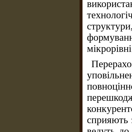
використа
технологіч
структу
формуван
мікрорівні
Перера
уповіль
повноцінн
переш
конкуре
сприяють 
ведуть до