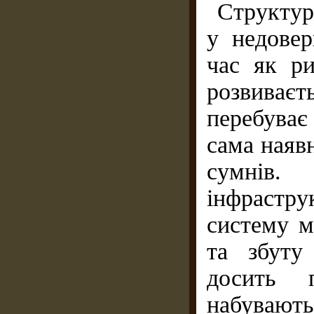
Структур
у недовер
час як ри
розвиваєт
перебуває
сама наявн
сумнів.
інфрастр
систему м
та збуту
досить п
набувають