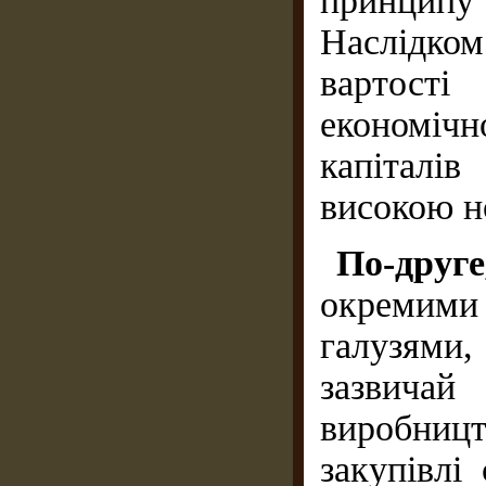
принцип
Наслідк
вартост
економіч
капіталі
високою н
По-дру
окремим
галузями
зазвичай
виробницт
закупівлі