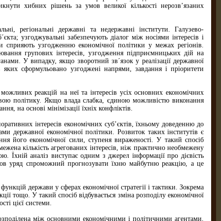
никнути хибних рішень за умов великої кількості нерозв’язаних
льні, регіональні державні та недержавні інститути. Галузево-
´єкта; узгоджувальні забезпечують діалог між носіями інтересів і
ти сприяють узгодженню економічної політики у межах регіонів.
лювання групових інтересів, узгодження підприємницьких дій на
анами. У випадку, якщо зворотний зв´язок у реалізації державної
в яких сформульовано узгоджені напрями, завдання і пріоритети
можливих реакцій на неї та інтересів усіх основних економічних
 свою політику. Якщо влада слабка, єдиною можливістю виконання
ння, на основі мінімізації їхніх конфліктів.
оративних інтересів економічних суб’єктів, їхньому доведенню до
ами державної економічної політики. Розвиток таких інститутів є
ння його економічної сили, ступеня вираженості. У такий спосіб
межена кількість агрегованих інтересів, ніж практично необмежену
ю. Їхній аналіз виступає одним з джерел інформації про дієвість
умов уряд спроможний прогнозувати їхню майбутню реакцію, а це
 функцій держави у сферах економічної стратегії і тактики. Зокрема
ції тощо. У такий спосіб відбувається зміна розподілу економічної
сті цієї системи.
 розподілена між основними економічними і політичними агентами,