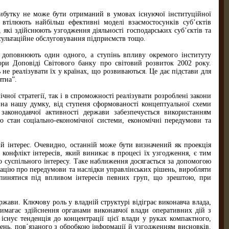
рибутку не може бути отриманий в умовах існуючої інституційної
 втілюють найбільш ефективні моделі взаємостосунків суб’єктів
які здійснюють узгодження діяльності господарських суб’єктів та
сультаційне обслуговування підприємств тощо.
и доповнюють один одного, а ступінь впливу окремого інституту
тори Доповіді Світового банку про світовий розвиток 2002 року.
не реалізувати їх у країнах, що розвиваються. Це дає підстави для
ятна”.
чної стратегії, так і в спроможності реалізувати розроблені закони
 на нашу думку, від ступеня сформованості концептуальної схеми
ь законодавчої активності держави забезпечується використанням
 стан соціально-економічної системи, економічні передумови та
ий інтерес. Очевидно, останній може бути визначений як проекція
 конфлікт інтересів, який виникає в процесі їх узгодження, є тим
суспільного інтересу. Таке наближення досягається за допомогою
мацію про передумови та наслідки управлінських рішень, виробляти
опинятися пiд впливом iнтересiв певних груп, що зрештою, при
ржави. Ключову роль у владній структурі відіграє виконавча влада,
вимагає здійснення органами виконавчої влади оперативних дій з
 існує тенденція до концентрації цієї влади у руках компактного,
шень, пов´язаного з обробкою інформації й узгодженням висновків.