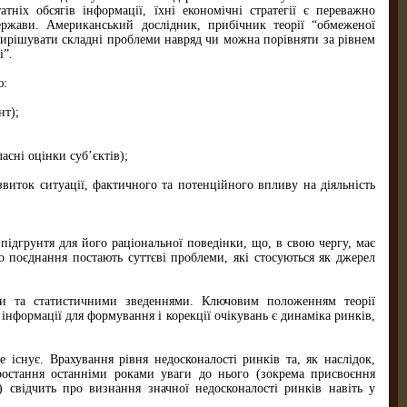
ніх обсягів інформації, їхні економічні стратегії є переважно
ержави. Американський дослідник, прибічник теорії “обмеженої
 вирішувати складні проблеми навряд чи можна порівняти за рівнем
і”.
ю:
нт);
асні оцінки суб’єктів);
виток ситуації, фактичного та потенційного впливу на діяльність
ідгрунтя для його раціональної поведінки, що, в свою чергу, має
 поєднання постають суттєві проблеми, які стосуються як джерел
ми та статистичними зведеннями. Ключовим положенням теорії
інформації для формування і корекції очікувань є динаміка ринків,
 існує. Врахування рівня недосконалості ринків та, як наслідок,
ростання останніми роками уваги до нього (зокрема присвоєння
) свідчить про визнання значної недосконалості ринків навіть у