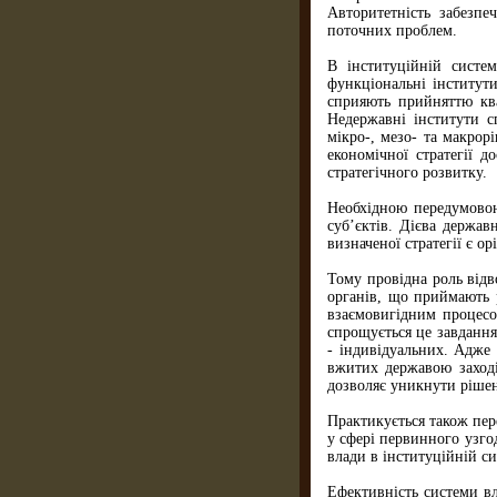
Авторитетність забезпе
поточних проблем.
В інституційній систем
функціональні інститути
сприяють прийняттю ква
Недержавні інститути с
мікро-, мезо- та макрор
економічної стратегії 
стратегічного розвитку.
Необхідною передумовою
суб’єктів. Дієва держа
визначеної стратегії є о
Тому провідна роль відв
органів, що приймають р
взаємовигідним процесо
спрощується це завдання
- індивідуальних. Адже 
вжитих державою заході
дозволяє уникнути рішен
Практикується також пере
у сфері первинного узго
влади в інституційній с
Ефективність системи вл