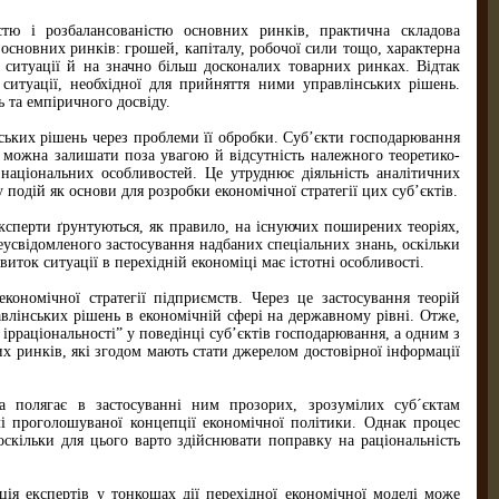
стю і розбалансованістю основних ринків, практична складова
 основних ринків: грошей, капіталу, робочої сили тощо, характерна
 ситуації й на значно більш досконалих товарних ринках. Відтак
ситуації, необхідної для прийняття ними управлінських рішень.
 та емпіричного досвіду.
нських рішень через проблеми її обробки. Суб’єкти господарювання
можна залишати поза увагою й відсутність належного теоретико-
 національних особливостей. Це утруднює діяльність аналітичних
подій як основи для розробки економічної стратегії цих суб’єктів.
експерти ґрунтуються, як правило, на існуючих поширених теоріях,
еусвідомленого застосування надбаних спеціальних знань, оскільки
иток ситуації в перехідній економіці має істотні особливості.
кономічної стратегії підприємств. Через це застосування теорій
влінських рішень в економічній сфері на державному рівні. Отже,
 ірраціональності” у поведінці суб’єктів господарювання, а одним з
х ринків, які згодом мають стати джерелом достовірної інформації
а полягає в застосуванні ним прозорих, зрозумілих суб´єктам
слі проголошуваної концепції економічної політики. Однак процес
скільки для цього варто здійснювати поправку на раціональність
ція експертів у тонкощах дії перехідної економічної моделі може