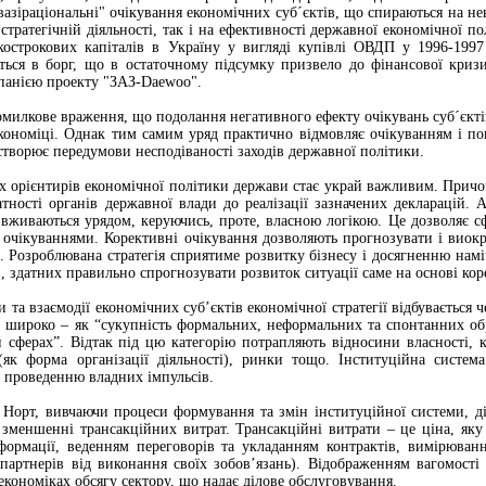
вазіраціональні" очікування економічних суб´єктів, що спираються на не
й стратегічній діяльності, так і на ефективності державної економічної 
острокових капіталів в Україну у вигляді купівлі ОВДП у 1996-1997 
ється в борг, що в остаточному підсумку призвело до фінансової криз
панією проекту "ЗАЗ-Daewoo".
омилкове враження, що подолання негативного ефекту очікувань суб´єкт
кономіці. Однак тим самим уряд практично відмовляє очікуванням і пов
 створює передумови несподіваності заходів державної політики.
их орієнтирів економічної політики держави стає украй важливим. Прич
тності органів державної влади до реалізації зазначених декларацій.
 вживаються урядом, керуючись, проте, власною логікою. Це дозволяє 
 очікуваннями. Корективні очікування дозволяють прогнозувати і вио
ь. Розроблювана стратегія сприятиме розвитку бізнесу і досягненню нам
в, здатних правильно спрогнозувати розвиток ситуації саме на основі ко
та взаємодії економічних суб’єктів економічної стратегії відбувається ч
ть широко – як “сукупність формальних, неформальних та спонтанних об
й сферах”. Відтак під цю категорію потрапляють відносини власності, к
(як форма організації діяльності), ринки тощо. Інституційна систем
є проведенню владних імпульсів.
 Норт, вивчаючи процеси формування та змін інституційної системи, д
у зменшенні трансакційних витрат. Трансакційні витрати – це ціна, яку
формації, веденням переговорів та укладанням контрактів, вимірюван
артнерів від виконання своїх зобов’язань). Відображенням вагомості 
економіках обсягу сектору, що надає ділове обслуговування.