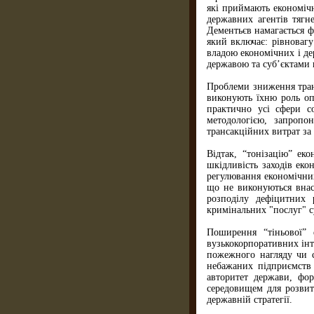
які приймають економічн
державних агентів тягн
Дементьєв намагається ф
який включає: рівноваг
владою економічних і де
державою та суб’єктами 
Проблеми зниження транс
виконують їхню роль оп
практично усі сфери с
методологією, запроп
трансакційних витрат за 
Відтак, “тонізацію” ек
шкідливість заходів еко
регулювання економічних
що не виконуються внасл
розподілу дефіцитних 
кримінальних "послуг" с
Поширення “тіньової”
вузькокорпоративних інт
пожежного нагляду чи с
небажаних підприємств 
авторитет держави, фо
середовищем для розвит
державній стратегії.