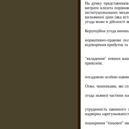
На думку представників
витрати клієнта порівня
інституціональних механ
визначеної ціни (яка вс
угода може в дійсності я
Корупційна угода виника
нормативно-правове пол
відтворення прибуток та
"вкладення" певних кош
привілеїв;
посадовою особою навмис
Отже, чинниками, які сп
згода значної частини на
утрудненість законного 
надмірна зарегульованіст
поширення “тіньової” ек