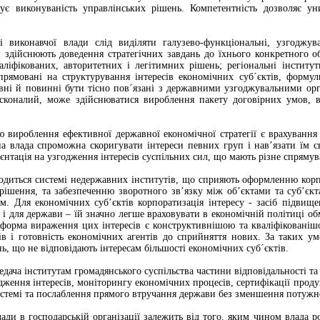
чує виконуваність управлінських рішень. Компетентність дозволяє у
і виконавчої влади слід виділяти галузево-функціональні, узгоджува
 здійснюють доведення стратегічних завдань до їхнього конкретного об
ліфікованих, авторитетних і легітимних рішень; регіональні інститу
прямовані на структурування інтересів економічних суб´єктів, форму
івні й повинні бути тісно пов´язані з державними узгоджувальними орг
досконалий, може здійснюватися вироблення пакету договірних умов, 
 вироблення ефективної державної економічної стратегії є врахування 
вна влада спроможна скоригувати інтереси певних груп і нав’язати їм
рієнтація на узгодження інтересів суспільних сил, що мають різне спрямува
одиться системі недержавних інститутів, що сприяють оформленню корп
ішення, та забезпеченню зворотного зв’язку між об’єктами та суб’єкт
м. Для економічних суб’єктів корпоратизація інтересу - засіб підвище
 і для держави – їй значно легше враховувати в економічній політиці об
форма вираження цих інтересів є конструктивнішою та кваліфікованішо
в і готовність економічних агентів до сприйняття нових. За таких 
ь, що не відповідають інтересам більшості економічних суб´єктів.
дача інститутам громадянського суспільства частини відповідальності та
дження інтересів, моніторингу економічних процесів, сертифікації продук
истемі та послаблення прямого втручання держави без зменшення потужно
ади в господарській організації залежить від того, яким чином влада