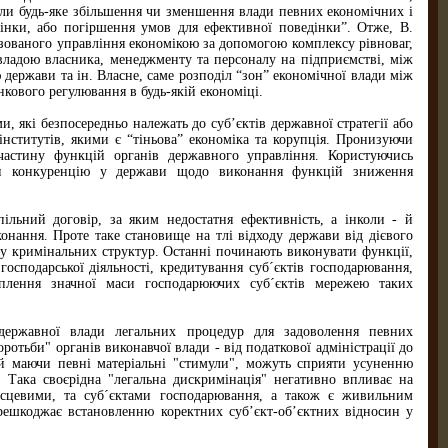
оли будь-яке збільшення чи зменшення влади певних економічних і
інки, або погіршення умов для ефективної поведінки”. Отже, В.
ізованого управління економікою за допомогою комплексу рівноваг,
ладою власника, менеджменту та персоналу на підприємстві, між
держави та ін. Власне, саме розподіл “зон” економічної влади між
ового регулювання в будь-якій економіці.
які безпосередньо належать до суб’єктів державної стратегії або
нститутів, якими є “тіньова” економіка та корупція. Пронизуючи
частину функцій органів державного управління. Користуючись
ли конкуренцію у держави щодо виконання функцій зниження
ільний договір, за яким недостатня ефективність, а інколи - й
онання. Проте таке становище на тлі відходу держави від дієвого
ву кримінальних структур. Останні починають виконувати функції,
осподарської діяльності, кредитування суб´єктів господарювання,
оплення значної маси господарюючих суб´єктів мережею таких
державної влади легальних процедур для задоволення певних
отьби" органів виконавчої влади - від податкової адміністрації до
 й маючи певні матеріальні "стимули", можуть сприяти усуненню
Така своєрідна "легальна дискримінація" негативно впливає на
місцевими, та суб´єктами господарювання, а також є живильним
решкоджає встановленню коректних суб’єкт-об’єктних відносин у