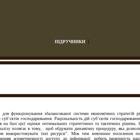
ПІДРУЧНИКИ
 для функціонування збалансованої системи економічних стратегій р
 суб’єктів господарювання. Раціональність дій суб’єктів господарюван
я на базі цієї оцінки оптимальних стратегічних та тактичних рішень.
алізу полягає в тому,.. щоб обдумати динамічну процедуру, яка дозвол
м використовувати їхні ресурси”. Між тим невпинне посилення пот
анням асиметричності доступу до інформації, робить імовірність рац