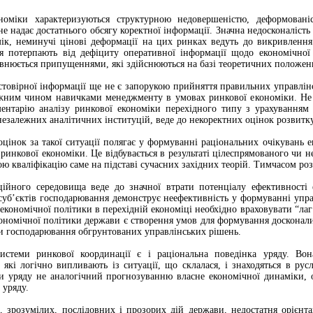
ономіки характеризуються структурною недовершеністю, деформовані
не надає достатнього обсягу коректної інформації. Значна недосконалість
мік, неминучі цінові деформації на цих ринках ведуть до викривлення
я потерпають від дефіциту оперативної інформації щодо економічної 
внюється припущеннями, які здійснюються на базі теоретичних положень
остовірної інформації ще не є запорукою прийняття правильних управлі
жним чином навичками менеджменту в умовах ринкової економіки. Не 
ментарію аналізу ринкової економіки перехідного типу з урахуванням
незалежних аналітичних інституцій, веде до некоректних оцінок розвитку 
оцінок за такої ситуації полягає у формуванні раціональних очікувань 
инкової економіки. Це відбувається в результаті цілеспрямованого чи н
 кваліфікацію саме на підставі сучасних західних теорій. Тимчасом розв
ційного середовища веде до значної втрати потенціалу ефективності е
суб’єктів господарювання демонструє неефективність у формуванні упра
 економічної політики в перехідній економіці необхідно враховувати “лаг
ономічної політики держави є створення умов для формування досконали
и господарювання обгрунтованих управлінських рішень.
стеми ринкової координації є і раціональна поведінка уряду. Вон
 які логічно випливають із ситуації, що склалася, і знаходяться в ру
и уряду не аналогічний прогнозуванню власне економічної динаміки, о
 уряду.
, зрозумілих, послідовних і прозорих дій держави, недостатня орієнта