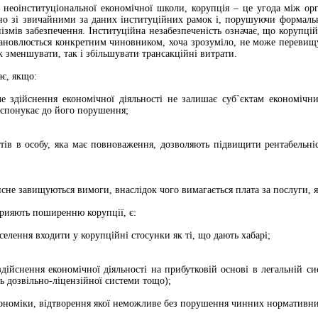
 неоінституціональної економічної школи, корупція – це угода між орг
но зі звичайними за даних інституційних рамок і, порушуючи формальн
ізмів забезпечення. Інституційна незабезпеченість означає, що корупці
тановлюється конкретним чиновником, хоча зрозуміло, не може перевищу
к зменшувати, так і збільшувати трансакційні витрати.
є, якщо:
е здійснення економічної діяльності не залишає суб`єктам економіч
 спонукає до його порушення;
тів в особу, яка має повноваження, дозволяють підвищити рентабельн
не завищуються вимоги, внаслідок чого вимагається плата за послуги, я
рияють поширенню корупції, є:
селення входити у корупційні стосунки як ті, що дають хабарі;
здійснення економічної діяльності на прибутковій основі в легальній си
ь дозвільно-ліцензійної системи тощо);
ономіки, відтворення якої неможливе без порушення чинних нормативних