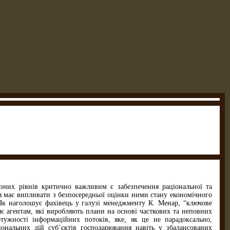
ізних рівнів критично важливим є забезпечення раціональної та
ня має випливати з безпосередньої оцінки ними стану економічного
 Як наголошує фахівець у галузі менеджменту К. Менар, “ключове
яє агентам, які виробляють плани на основі часткових та неповних
ужності інформаційних потоків, яке, як це не парадоксально,
іональних дій суб’єктів господарювання навіть у збалансованих