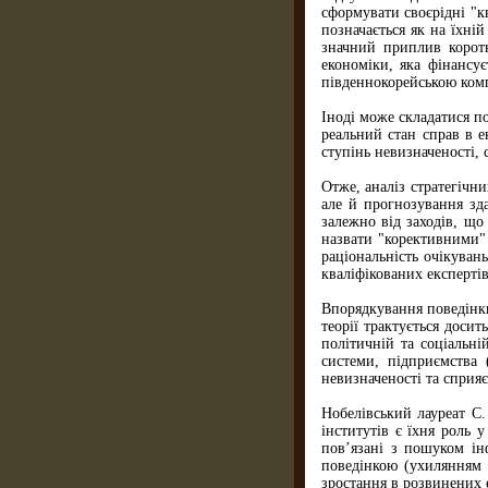
сформувати своєрідні "к
позначається як на їхні
значний приплив коротк
економіки, яка фінансу
південнокорейською ком
Іноді може складатися п
реальний стан справ в е
ступінь невизначеності,
Отже, аналіз стратегічн
але й прогнозування зда
залежно від заходів, що
назвати "корективними"
раціональність очікуван
кваліфікованих експерті
Впорядкування поведінки 
теорії трактується доси
політичній та соціальні
системи, підприємства 
невизначеності та сприя
Нобелівський лауреат С.
інститутів є їхня роль 
пов’язані з пошуком ін
поведінкою (ухилянням п
зростання в розвинених 