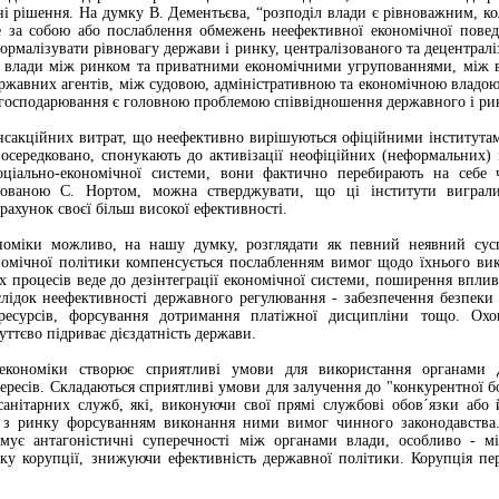
і рішення. На думку В. Дементьєва, “розподіл влади є рівноважним, к
е за собою або послаблення обмежень неефективної економічної повед
ормалізувати рівновагу держави і ринку, централізованого та децентрал
у влади між ринком та приватними економічними угрупованнями, між в
ржавних агентів, між судовою, адміністративною та економічною владою 
господарювання є головною проблемою співвідношення державного і ринк
акційних витрат, що неефективно вирішуються офіційними інститутами, 
осередковано, спонукають до активізації неофіційних (неформальних) і
оціально-економічної системи, вони фактично перебирають на себе 
онованою С. Нортом, можна стверджувати, що ці інститути вигра
рахунок своєї більш високої ефективності.
ономіки можливо, на нашу думку, розглядати як певний неявний сусп
номічної політики компенсується послабленням вимог щодо їхнього вик
 процесів веде до дезінтеграції економічної системи, поширення впли
ідок неефективності державного регулювання - забезпечення безпеки г
ресурсів, форсування дотримання платіжної дисципліни тощо. Ох
уттєво підриває дієздатність держави.
 економіки створює сприятливі умови для використання органами 
ересів. Складаються сприятливі умови для залучення до "конкурентної бор
анітарних служб, які, виконуючи свої прямі службові обов´язки або
з ринку форсуванням виконання ними вимог чинного законодавства. 
рмує антагоністичні суперечності між органами влади, особливо - 
ку корупції, знижуючи ефективність державної політики. Корупція пе