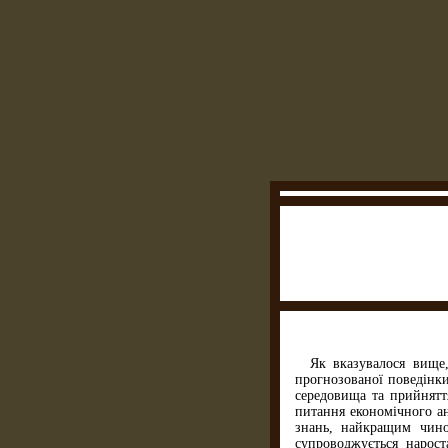
Як вказувалося вище,
прогнозованої поведінки
середовища та прийнятт
питання економічного ан
знань, найкращим чино
супроводжується нарост