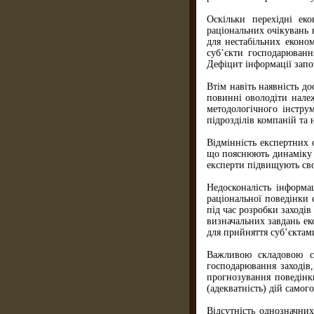
Оскільки перехідні ек
раціональних очікувань 
для нестабільних еконо
суб’єкти господарюванн
Дефіцит інформації запо
Втім навіть наявність д
повинні оволодіти нале
методологічного інстру
підрозділів компаній та 
Відмінність експертних 
що пояснюють динаміку р
експерти підвищують свою
Недосконалість інформа
раціональної поведінки 
під час розробки заходів
визначальних завдань ек
для прийняття суб’єктам
Важливою складовою си
господарювання заходів,
прогнозування поведінк
(адекватність) дій самого
Відсутність однозначних