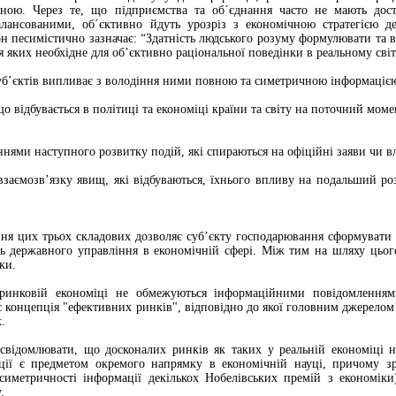
ною. Через те, що підприємства та об´єднання часто не мають достат
лансованими, об´єктивно йдуть урозріз з економічною стратегією д
он песимістично зазначає: “Здатність людського розуму формулювати та
 яких необхідне для об’єктивно раціональної поведінки в реальному світ
уб’єктів випливає з володіння ними повною та симетричною інформаціє
 відбувається в політиці та економіці країни та світу на поточний моме
нями наступного розвитку подій, які спираються на офіційні заяви чи вл
заємозв’язку явищ, які відбуваються, їхнього впливу на подальший роз
я цих трьох складових дозволяє суб’єкту господарювання сформувати п
ть державного управління в економічній сфері. Між тим на шляху цього
бки.
ринковій економіці не обмежуються інформаційними повідомлення
є концепція "ефективних ринків", відповідно до якої головним джерелом 
.
свідомлювати, що досконалих ринків як таких у реальній економіці не
ції є предметом окремого напрямку в економічній науці, причому з
симетричності інформації декількох Нобелівських премій з економіки
.