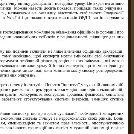
критичну оцінку декларацій і поведінки уряду. Це вкрай негативно
політики. Можна навести досить показові приклади таких очікувань:
р., незважаючи на очевидну відсутність стабільності “падаючої”
и в Україні і до значних втрат власників ОВДП; чи інвестування
ів господарювання можливе за обмеження офіційної інформації про
едінці економічних суб´єктів у раціональності, підвищує для них
ому він повинен включати не лише вивчення офіційних декларацій,
 А тому необхідно, щоб експерти могли змінювати свої очікування
сформувати особливий різновид раціональних очікувань, які можна
кремлювати помилки уряду й інших експертів, що значно підвищує
ічених цілей лише тоді, коли компанія має у своєму розпорядженні
рективних очікувань.
ерез систему інститутів. Поняття “інститут” у сучасній економічній
раних рамок, які структурують взаємодію індивідів в економічній,
онтракти, конкуренція, кооперація, грошова, фінансова, соціальна
а забезпечує структурування системи інтересів, зменшує ступінь
ійшов висновку, що критерієм суспільної необхідності конкретних
 економічна система сплачує за недосконалість своїх ринків. Вони
ням, специфікацією та захистом прав власності, опортуністичною
та важливості трансакційних витрат у сучасній економіці є різке