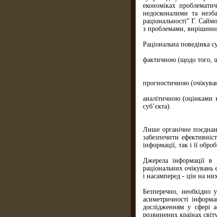
економіках проблематич
недосконалими та незба
раціональності” Г. Сайм
з проблемами, вирішення
Раціональна поведінка с
фактичною (щодо того, що
прогностичною (очікуван
аналітичною (оцінками в
суб’єкта).
Лише органічне поєднанн
забезпечити ефективніс
інформації, так і її обро
Джерела інформації в 
раціональних очікувань 
і насамперед - цін на них
Безперечно, необхідно у
асиметричності інформа
дослідженням у сфері а
розвинених країнах світу