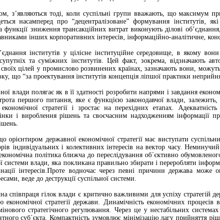
том, з’являються тоді, коли суспільні групи вважають, що максимум п
ться насамперед про “децентралізоване” формування інститутів, які
 функції зниження трансакційних витрат виконують ділові об’єднання, 
авниками інших корпоративних інтересів, інформаційно-аналітичне, кон
’єднання інститутів у цілісне інституційне середовище, в якому вон
 супутніх та суміжних інститутів. Цей факт, зокрема, відзначають ав
ь своїх цілей у промислово розвинених країнах, зазначають вони, можуть 
ку, що “за проектування інститутів концепція ліпшої практики неприйн
ої влади полягає як в її здатності розробити напрями і завдання економі
строта першого питання, яке є функцією законодавчої влади, залежить,
) економічної стратегії і зростає на перехідних етапах. Адекватніст
інки і вироблення рішень та своєчасним надходженням інформації про
ішень.
о орієнтиром державної економічної стратегії має виступати суспільн
рів індивідуальних і колективних інтересів на вектор часу. Неминучий
кономічна політика ближча до переслідування об´єктивно обумовленого 
ої системи влади, яка покликана правильно збирати і переробляти інфор
инації інтересів.Проте водночас через певні причини держава може 
сами, веде до деструкцiї суспiльної системи.
чна співпраця гілок влади є критично важливими для успіху стратегій де
ію економічної стратегії держави. Динамічність економічних процесів 
мінового стратегічного регулювання. Через це у нестабільних системах
нтного суб´єкта. Компактність зумовлює мінімізацію лагу прийняття рі