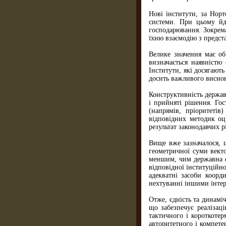
Нові інститути, за Нор
системи. При цьому йде
господарювання. Зокрема
їхню взаємодію з предст
Велике значення має об
визначається наявністю
Інститути, які досягают
досить важливого виснов
Конструктивність державн
і прийняті рішення. Го
(напрямів, пріоритетів
відповідних методик оц
результат законодавчих р
Вище вже зазначалося, щ
геометричної суми векто
меншим, чим державна е
відповідної інституційн
адекватні засоби коорд
нехтуваннi iншими iнтере
Отже, єдність та динамі
що забезпечує реалізац
тактичного і короткотер
авторитетного і компете