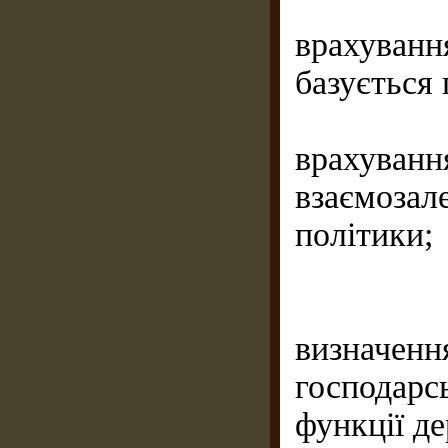
врахуван
базується 
врахува
взаємоза
політики;
визначе
господар
функції д