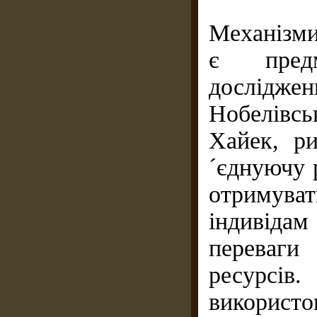
Механізми
є предм
дослідж
Нобелівс
Хайек, р
´єднуючу 
отримува
iндивiдам
переваги
ресурсiв
використо