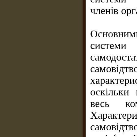
членів орга
Основним
системи
самодост
самові
характери
оскільки 
весь ком
Характер
самовідт