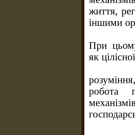
життя, ре
іншими ор
При цьому
як цілісно
розумінн
робота г
механіз
господарс