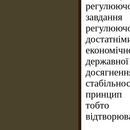
регулююч
завдання
регулюючо
достатні
економіч
державно
досягне
стабільно
принцип 
тобто с
відтворюв