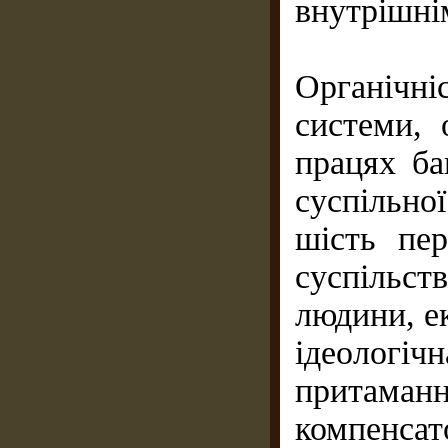
внутрiшнi
Органічн
системи,
працях ба
суспільно
шість пер
суспiльст
людини, ек
iдеологi
притам
компенса