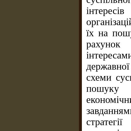
інтерес
організац
їх на пош
рахуно
інтереса
державної
схеми сус
пошуку 
економiч
завданн
стратегі