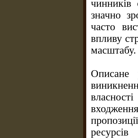
чинників 
значно зр
часто вис
впливу ст
масштабу.
Описане 
виникнен
власност
входження
пропозиц
ресурсів