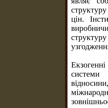
являє со
структуру
цін. Інст
виробнич
структу
узгодженн
Екзогенні
системи
віднос
міжнарод
зовнішньо