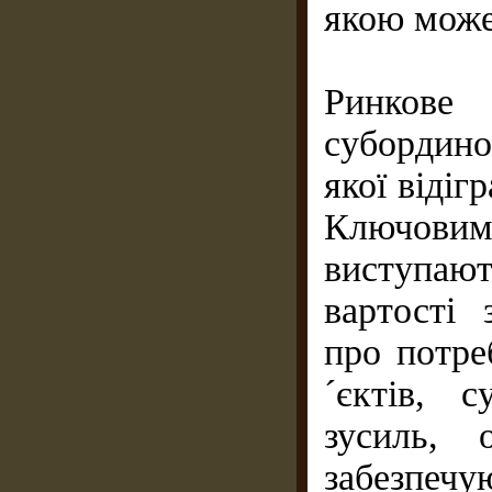
якою може
Ринков
субордино
якої відіг
Ключовим 
виступаю
вартості 
про потре
´єктів, с
зусиль, 
забезпеч