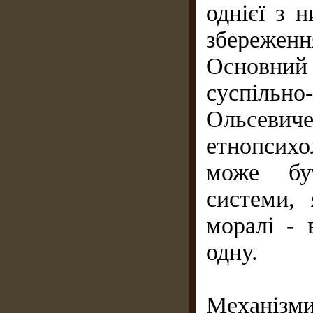
однiєї з 
збережен
Основни
суспiль
Ольсев
етнопсих
може бу
системи, 
моралi - 
одну.
Механізм