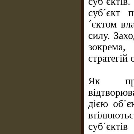
суб´єктiв
суб´єкт 
´єктом вл
силу. Зах
зокрема
стратегій 
Як пра
відтворюв
дією об´є
втілюютьс
суб´єкті