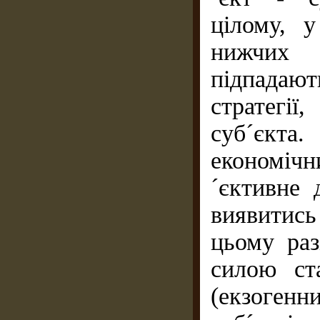
цілому, у
нижчих 
підпадают
стратегії
суб´єкта.
економiчн
´єктивне 
виявитись
цьому раз
силою ст
(екзогенн