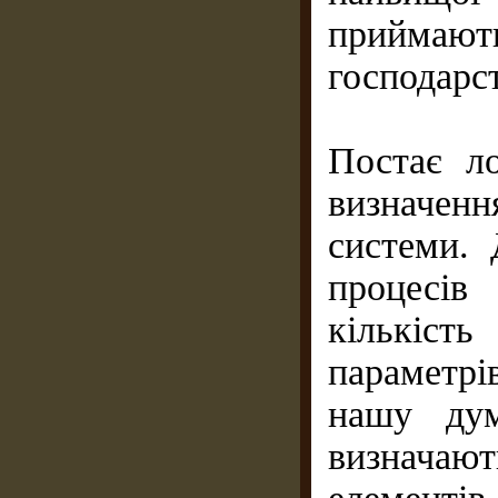
приймают
господарс
Постає л
визначен
системи. 
процесів
кількість
параметрі
нашу дум
визначают