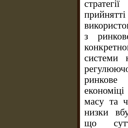
стратегі
прийнятті
використо
з ринков
конкретн
системи 
регулююч
ринкове
економіц
масу та ч
низки вбу
що сутт