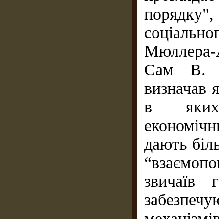
порядку"
соцiальн
Мюллера-
Сам В. О
визначав 
в яких
економіч
дають біл
“взаємопо
звичаїв г
забезпеч
механізмів