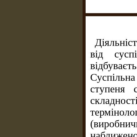
Діяльніс
від сусп
відбуваєть
Суспiльн
ступеня с
складност
термінол
(виробнич
наближен