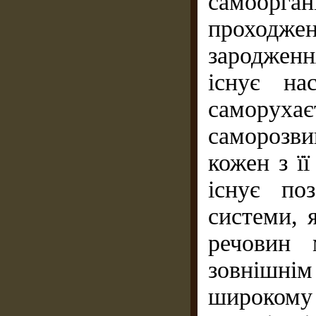
самоорга
проходжен
зародженн
iснує на
саморух
саморозви
кожен з її
iснує по
системи, я
речовин 
зовнішн
широкому