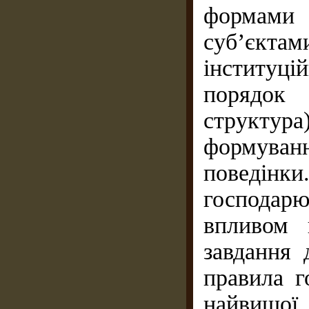
формами
суб’єкта
інституці
порядок 
структур
формуван
поведі
господарю
впливом 
завдання 
правила г
найвищо