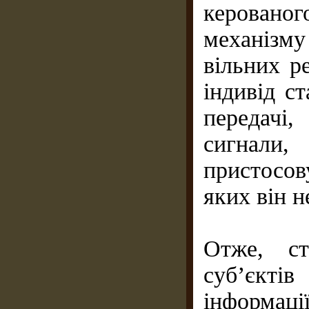
керованог
механізм
вільних р
iндивiд с
передачi
сигнал
пристосо
яких вiн н
Отже, ст
суб’єкт
інформ