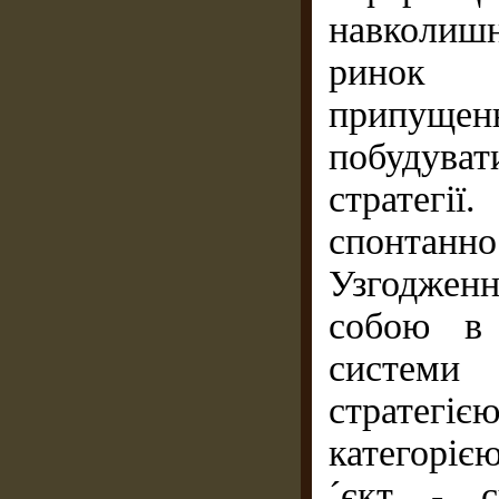
навколиш
ринок (
припущенн
побудува
стратегії
спонтанн
Узгодженн
собою в 
системи 
стратегі
категоріє
´єкт - с