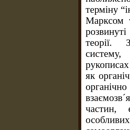
терміну “і
Марксом 
розвинут
теорії. 
систему
рукописах
як органi
органiчн
взаємозв´я
частин, 
особлив