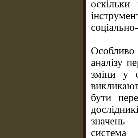
оскільки
інструме
соціально
Особливо 
аналізу пе
зміни у с
викликают
бути пер
дослідни
значень 
система