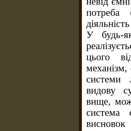
невід´єм
потреба 
діяльніст
У будь-я
реалізуєт
цього ві
механізм,
системи 
видову с
вище, мож
система 
висновок 