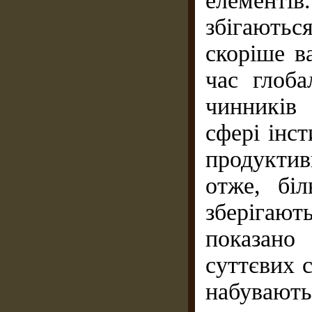
елементів
збігаютьс
скоріше в
час глоба
чинників
сфері інс
продуктив
отже, бiл
зберiгають
показано
суттєвих с
набувають