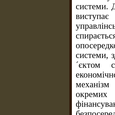
системи. 
виступа
управлін
спираєт
опосередк
системи, з
´єктом с
економіч
механізм
окремих
фінансува
безпосе