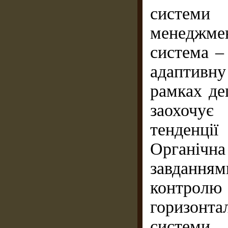
системи
менеджме
система – 
адаптивну
рамках де
заохочує
тенденці
Органічна
завданням
контро
горизонт
системи 