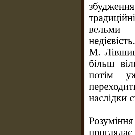
збудженн
традицій
вельми 
недієвіст
М. Лiвши
бiльш вiл
потiм уж
переходить
наслiдки с
Розуміння
проглядає