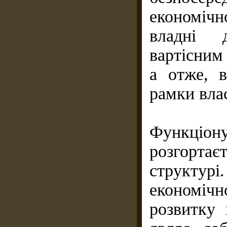
економіч
владні д
вартісним
а отже, 
рамки вла
Функціо
розгорта
структу
економіч
розвитку 