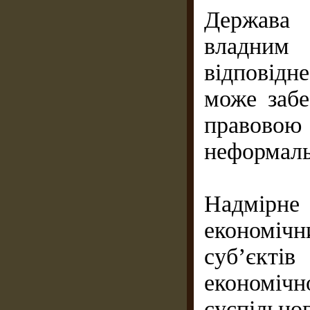
Держава 
владним 
відповідне
може забе
правов
неформаль
Надмірн
економічн
суб’єкті
економі
суспільно