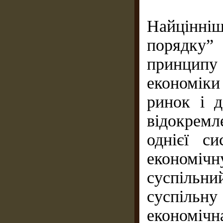
Найцінніш
порядку”
принцип
економіки
ринок і 
відокрем
однієї с
економіч
суспільни
суспільн
економічн