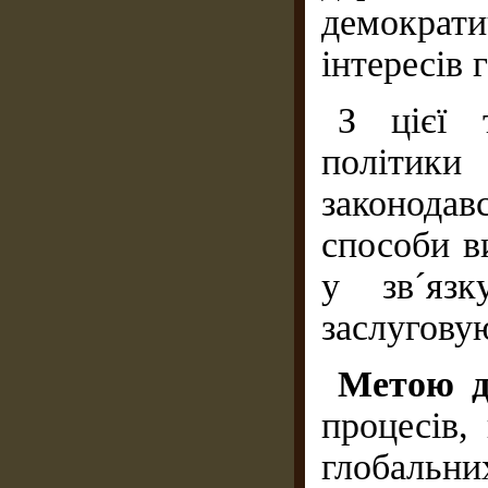
демократ
інтересів 
З цієї 
політик
законодав
способи в
у зв´язк
заслугову
Метою д
процесів,
глобальни