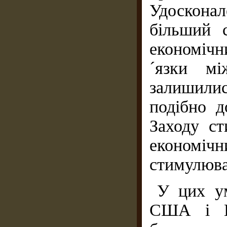
Удосконал
більший 
економіч
´язки мі
залишили
подібно д
Заходу ст
економічн
стимулюва
У цих у
США і Ка