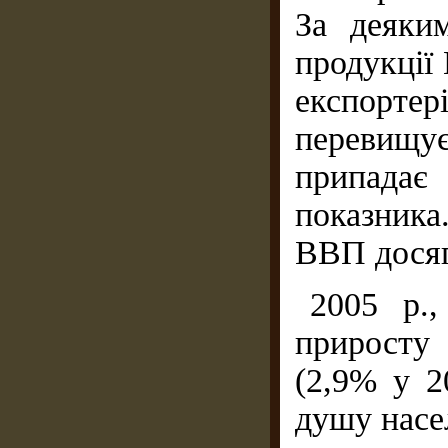
За деяким
продукції 
експортер
перевищує
припадає
показник
ВВП досяг 
2005 р.,
приросту 
(2,9% у 2
душу насе