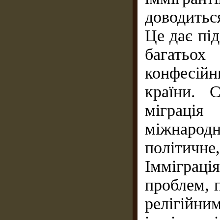
доводитьс
Це дає пі
багатьо
конфесій
країни. 
міграці
міжнародн
політичне
Імміграці
проблем, 
релігійни