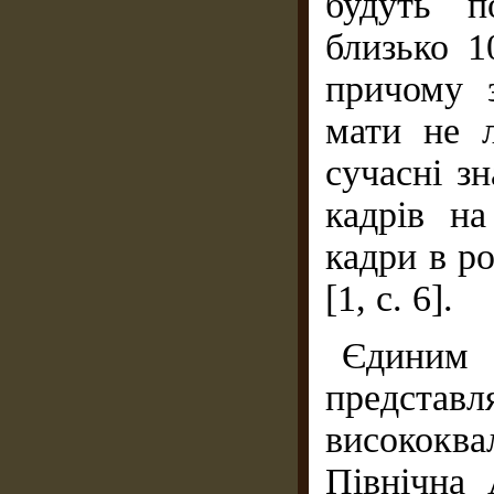
будуть п
близько 1
причому 
мати не 
сучасні зн
кадрів на
кадри в р
[1, с. 6].
Єдини
представ
висококва
Північна