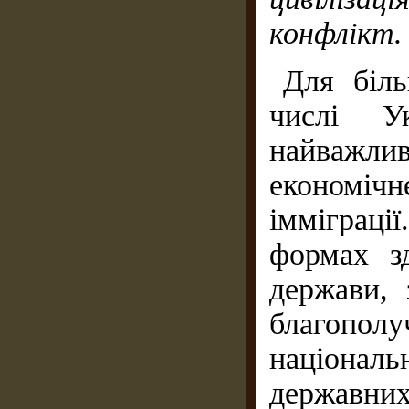
конфлікт.
Для біль
числі У
найважлив
економічне
імміграції
формах зд
держави, 
благопол
націонал
державни