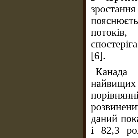
зростанн
пояснюєт
потоків
спостеріг
[6].
Канада
найвищих
порівнян
розвинен
даний пока
і 82,3 р