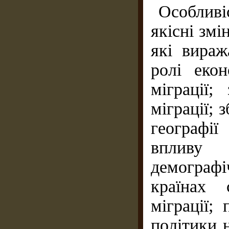
Особлив
якісні змі
які вираж
ролі екон
міграції;
міграції; 
географії
впливу 
демограф
країнах 
міграції;
політики 