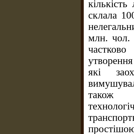
кількість
склала 100
нелегальн
млн. чол.
частково
утворення
які зао
вимушува
також р
техноло
транспор
простіш