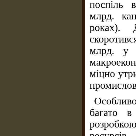
поспіль 
млрд. ка
роках).
скоротивс
млрд. у 
макроеко
міцно утр
промислов
Особливо
багато в
розробк
ресурсів,