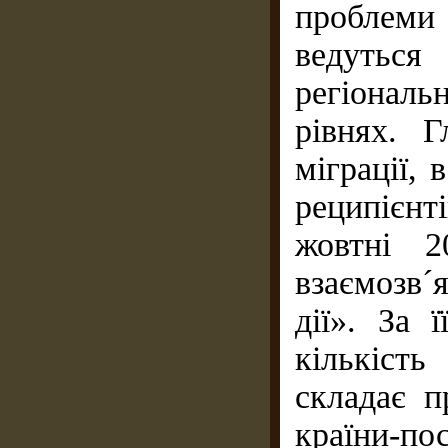
проблеми
ведуться
регіонал
рівнях. Г
міграції, 
реципієнті
жовтні 2
взаємозв´
дії». За 
кількість
складає п
країни-пос