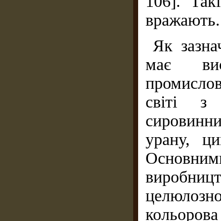
106]. Так
вражають.
Як зазна
має вис
промислові
світі з
сировинн
урану, ци
Основн
виробницт
целюлоз
кольорова