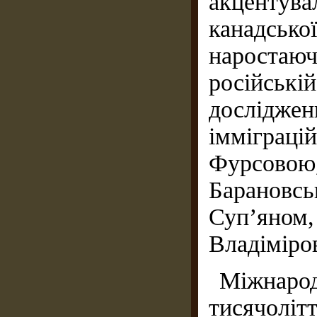
акценту
канадсько
наростаюч
російські
дослідже
імміграці
Фурсов
Барановс
Суп’ян
Владіміро
Міжнарод
тисячоліт