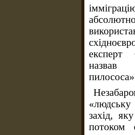
імміграцію
абсолют
викор
східноєвр
експерт 
назвав 
пилососа»
Незабар
«людську 
захід, як
потоком е