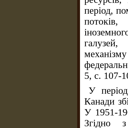
період, п
потоків,
іноземно
галузей
механізму 
федерально
5, с. 107-1
У період
Канади зб
У 1951-19
Згідно з