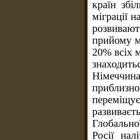
країн збі
міграції н
розвиваю
прийому м
20% всіх м
знаходить
Німеччина
приблизн
переміщ
развива
Глобальної
Росії нал