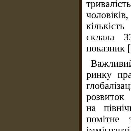
триваліс
чоловіків,
кількість
склала 3
показник [5
Важливий
ринку пра
глобаліза
розвиток 
на північ
помітне 
іммігра