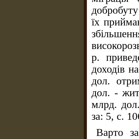
добробуту 
їх прийма
збільше
високороз
р. приве
доходів на
дол. отри
дол. - жи
млрд. дол
за: 5, с. 10
Варто з