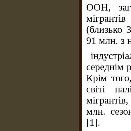
ООН, заг
мігрантів
(близько 
91 млн. з 
індустріа
середнім 
Крім того
світі на
мігрантів
млн. сезо
[1].