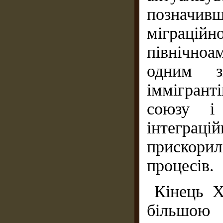
позначив
міграційн
північноа
одним з
іммігран
союзу і
інтеграцій
прискори
процесів.
Кінець X
більшою 