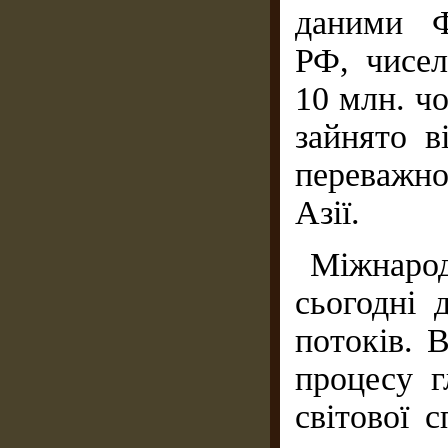
даними Ф
РФ, чисел
10 млн. ч
зайнято в
переважно
Азії.
Міжнаро
сьогодні 
потоків. 
процесу г
світової 