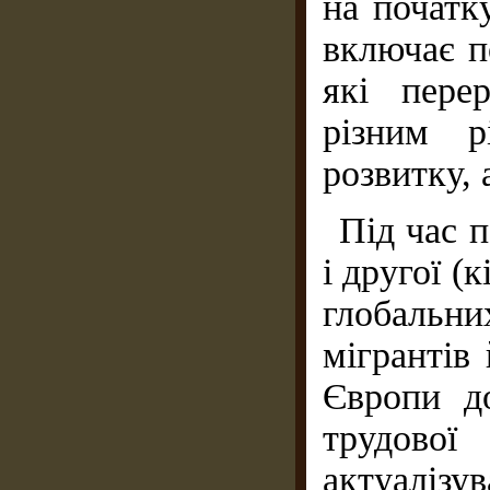
на початк
включає п
які пере
різним р
розвитку, 
Під час п
і другої (
глобальн
мігрантів
Європи д
трудової
актуалізув