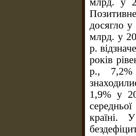
млрд. у 2
Позитивн
досягло у 
млрд. у 20
р. відзнач
років ріве
р., 7,2%
знаходили
1,9% у 20
середньо
країні. 
бездефіц