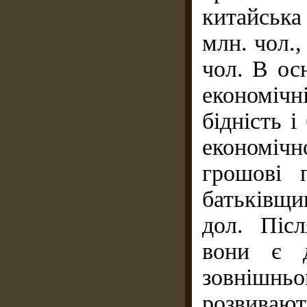
китайська
млн. чол.,
чол. В осн
економічні
бідність і
економіч
грошові 
батьківщ
дол. Піс
вони є д
зовнішнь
розвиваю