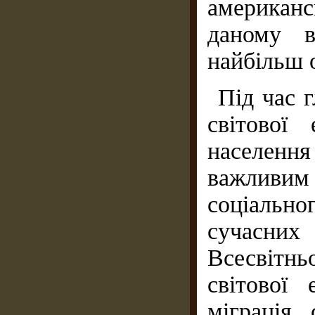
американ
даному в
найбільш 
Під час г
світової
населення
важливи
соціальн
сучасних
Всесвітн
світової
міграція