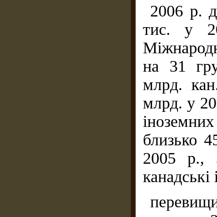
2006 р. д
тис. у 2
Міжнародн
на 31 гр
млрд. кан
млрд. у 2
іноземни
близько 4
2005 р.,
канадські 
перевищи