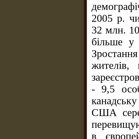
демографі
2005 р. ч
32 млн. 10
більше у 
Зростанн
жителів,
зареєстров
- 9,5 осо
канадську
США серед
перевищую
в європе