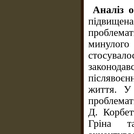
Аналіз 
підвище
проблемат
минулого
стосувалос
законодав
післявоєн
життя. У
проблемат
Д. Корбет
Гріна т