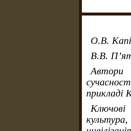
О.В. Кап
В.В. П’я
Автори 
сучаснос
прикладі 
Ключові
культура,
цивілізац