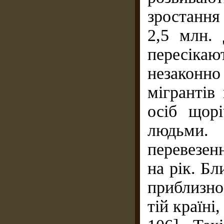
зростання
2,5 млн. 
пересікаю
незаконн
мігрантів
осіб щор
людьми.
перевезенн
на рік. Бл
приблизно
тій країні,