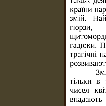
також дея
країни на
змій. На
гюрзи,
щитоморд
гадюки. П
трагічні н
розвивают
Змії ве
тільки в
чисел кві
впадають