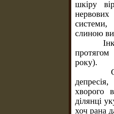
шкіру ві
нервових
системи,
слиною ви
Інкубац
протягом 
року).
Основн
депресія
хворого 
ділянці ук
хоч рана д