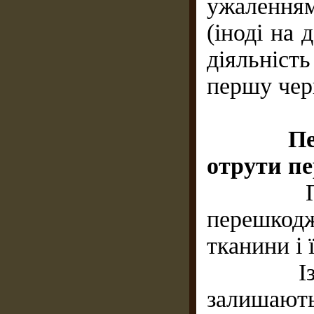
ужалення
(іноді на 
діяльніст
першу черг
Перша д
отрути п
Перш за
перешкод
тканини і
Із усіх
залишают