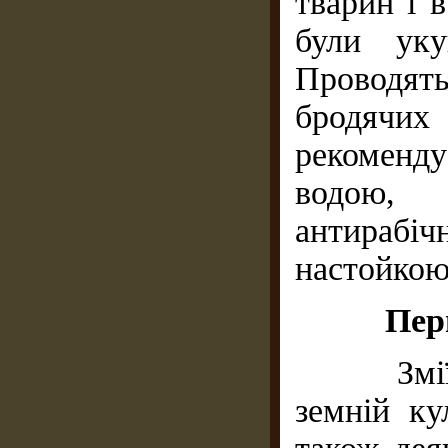
тварин і 
були уку
Проводят
бродячих 
рекоменд
водою, 
антирабі
настойкою
Пер
Змії ро
земній ку