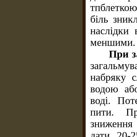
тпблеткою
біль зник
наслідки 
меншими.
При з
загальму
набряку с
водою аб
воді. Пот
пити. Пр
зниження 
дати 20-2