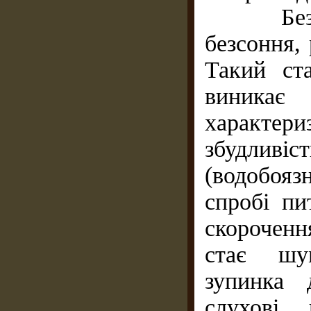
Безприч
безсоння,
Такий ст
виника
характери
збудливі
(водобоя
спробі пи
скорочення
стає шу
зупинка 
слухові 