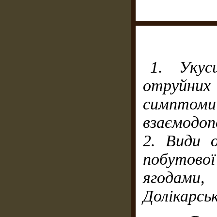
1. Укус
отруйни
симпто
взаємодоп
2. Види 
побутово
ягодами,
Долікарсь