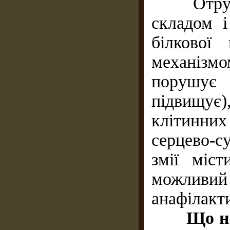
Отрута з
складом 
білкової
механізмо
порушує
підвищу
клітинни
серцево-с
змії міст
можливий 
анафілакт
Що не