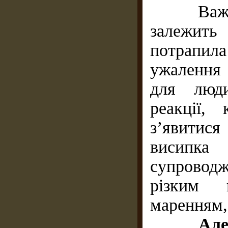
Важкість
залежить
потрапила
ужалення
для люди
реакції,
з’явитися
висипк
супровод
різким 
маренням,
Але