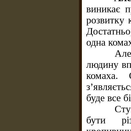
виникає п
розвитку 
Достатнь
одна кома
Алергічн
людину вп
комаха. 
з’являєтьс
буде все 
Ступінь 
бути рі