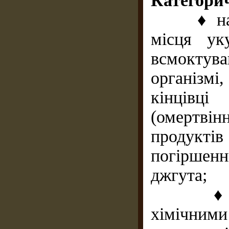
Категорич
♦ наклад
місця ук
всмоктув
організмі
кінцівці
(омертв
продукті
погіршен
джгута;
♦ припі
хімічними