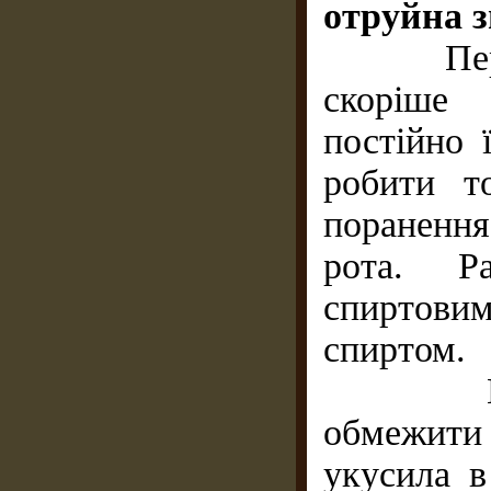
отруйна з
Перш за
скоріше 
постійно 
робити т
пораненн
рота. Р
спиртовим
спиртом.
Відсмок
обмежити 
укусила в