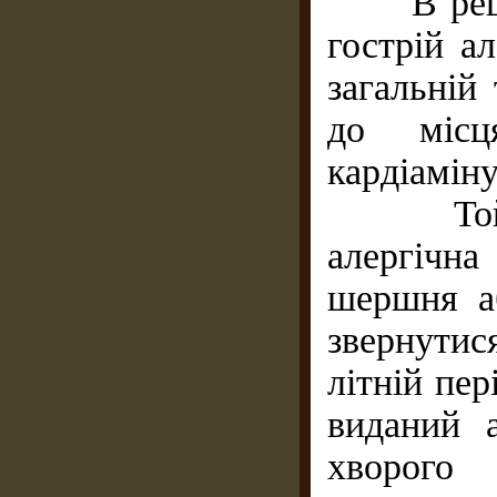
В решті 
гострій ал
загальній 
до місц
кардіаміну
Той, у 
алергічна
шершня а
звернутис
літній пер
виданий 
хворого 