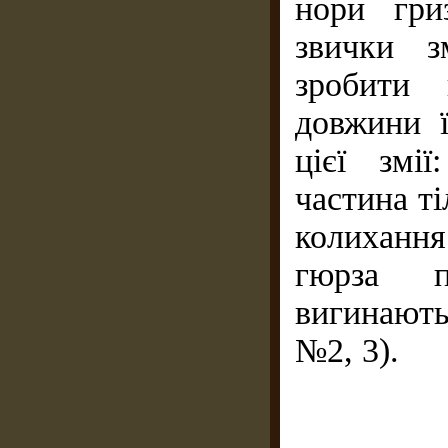
нори гри
звички з
зробити 
довжини ї
цієї змі
частина т
колихання
гюрза п
вигинают
№2, 3).