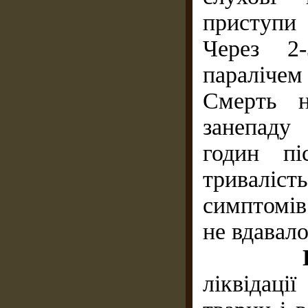
приступи
Через 2-
паралічем
Смерть н
занепаду 
годин пі
тривалість
симптомів
не вдавало
ліквідац