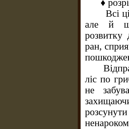
♦ розріза
Всі ці ма
але й шк
розвитку 
ран, спри
пошкоджен
Відправл
ліс по гри
не забув
захищаю
розсунути
ненароко