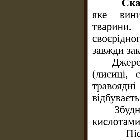
Ска
яке вини
тварини.
своєрідн
завжди за
Джерелом
(лисиці, 
травоядн
відбуваєть
Збудник 
кислотами,
Після з