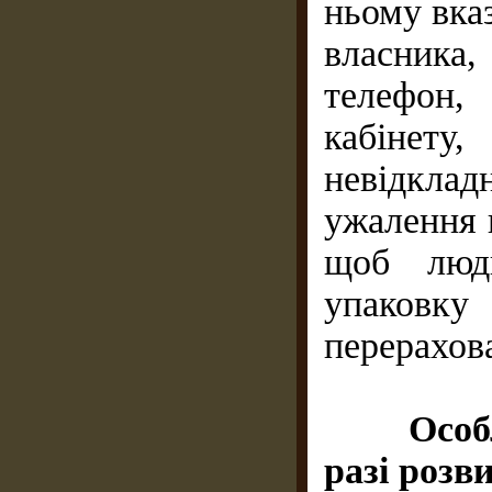
ньому вказ
власника
телефон,
кабінету,
невідкладн
ужалення 
щоб люд
упаковк
перерахова
Особ
разі розв