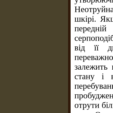
Неотруйна
шкірі. Як
передні
серпоподі
від її д
переважно
залежить 
стану і 
перебуван
пробуджен
отрути біл