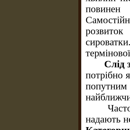
повинен 
Самостійн
розвиток 
сироватк
терміново
Слід 
потрібно 
попутни
найближчи
Часто пе
надають н