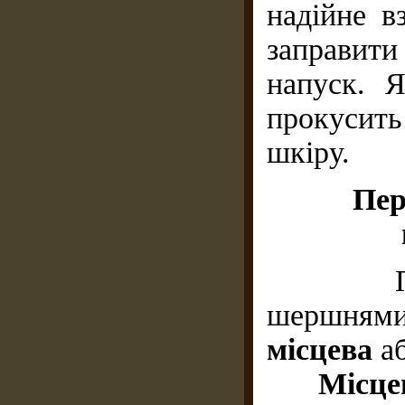
надійне в
заправити
напуск. 
прокусит
шкіру.
Пер
При уж
шершнями
місцева
а
Місце