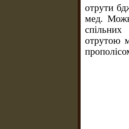
отрути бдж
мед. Можн
спільних
отрутою м
прополісом