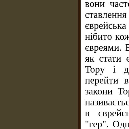
вони част
ставленн
єврейськ
нібито ко
євреями. 
як стати 
Тору і д
перейти в
закони То
називаєть
в єврейсь
"гер". Од