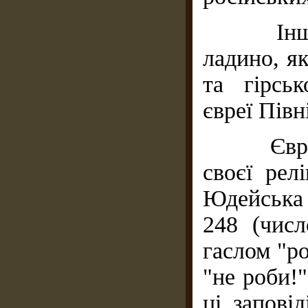
Інші єв
ладино, як
та гірсь
євреї Півн
Євреї д
своєї рел
Юдейська 
248 (числ
гаслом "ро
"не роби!"
ці запові