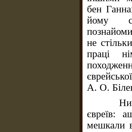
бен Ганна
йому се
познайоми
не стільк
праці ні
походжен
єврейсько
А. О. Біле
Нині іс
євреїв: а
мешкали в