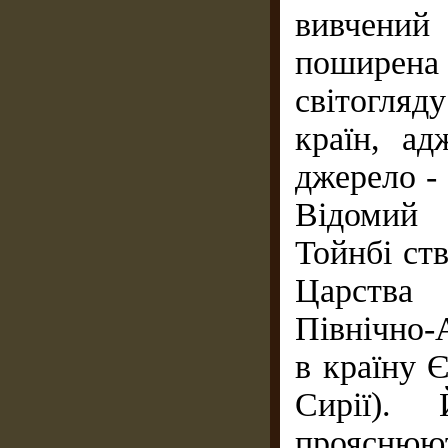
вивчений 
поширена 
світогляд
країн, ад
джерело - 
Відомий 
Тойнбі ст
Царства 
Північно-
в країну 
Сирії).
прояснюю