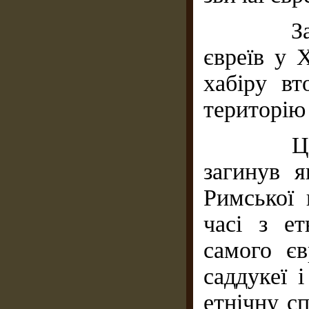
За Л. 
євреїв у 
хабіру вт
територію 
Цей на
загинув я
Римської 
часі з ет
самого єв
саддукеї 
етнічну сп