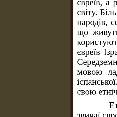
євреїв, а 
світу. Бі
народів, с
що живут
користую
євреїв Ізр
Середземно
мовою ла
іспанськ
свою етніч
Етноген
звичаї євр