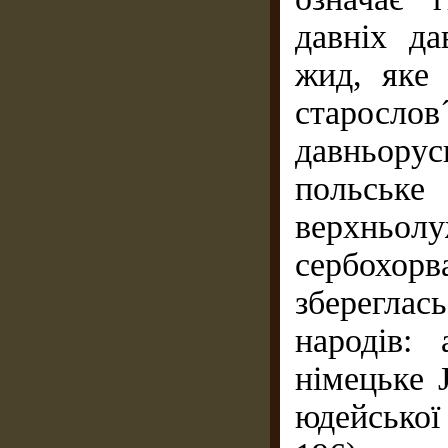
давніх д
жид, яке 
старослов
давньор
польськ
верхньо
сербохорв
зберегла
народів: 
німецьке 
юдейської