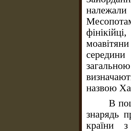
належал
Месопота
фінікійці
моавітяни
середини 
загально
визначают
назвою Ха
В пошук
знарядь п
країни з