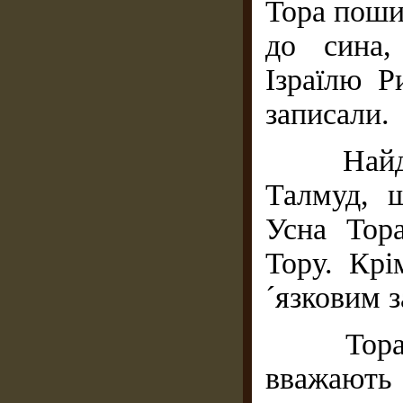
Тора пошир
до сина,
Ізраїлю Р
записали.
Найдавн
Талмуд, щ
Усна Тор
Тору. Крі
´язковим 
Тора на
вважают