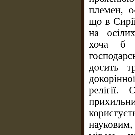
племен, о
що в Сирії
на осіли
хоча б 
господарс
досить т
докорінно
релігії.
прихиль
користує
науковим