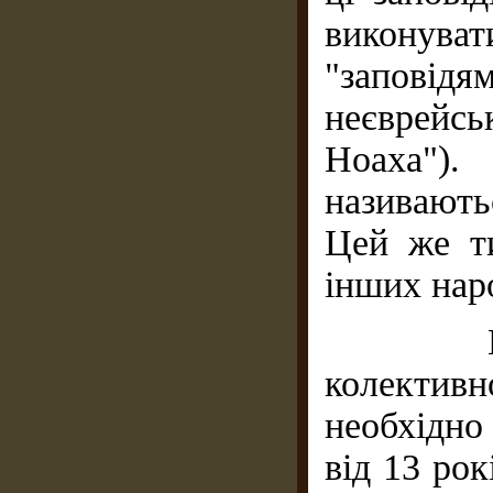
виконува
"запові
неєврейс
Ноаха")
називають
Цей же т
інших наро
Молять
колектив
необхідно
від 13 рок