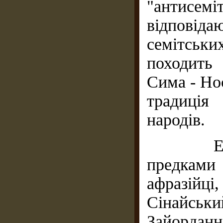
"антисе
відповід
семітськи
походить 
Сима - Но
традиція
народів.
Етнічн
предкам
афразійці,
Сінайсь
Зайордан