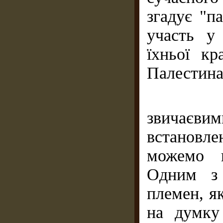
згадує "п
участь у 
їхньої к
Палестин
Часто
звичаєв
встановл
можемо п
Одним з 
племен, як
на думку