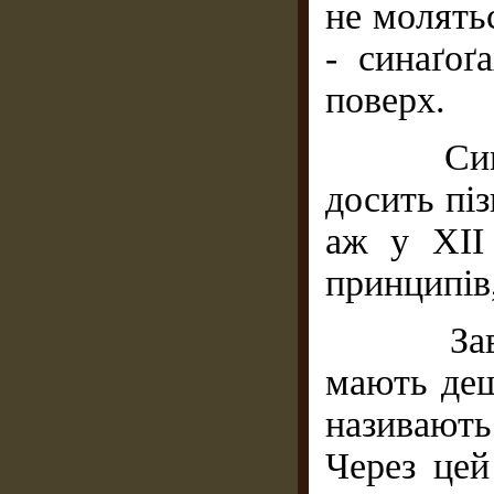
не молять
- синаґоґ
поверх.
Символ
досить піз
аж у ХІІ 
принципів
Завдяки
мають дещ
називают
Через цей