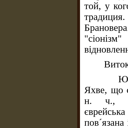
той, у ког
традици
Брановер
"сіонізм
відновленн
Витоки е
Юдаїзму
Яхве, що 
н. ч., б
єврейська
пов´язана 