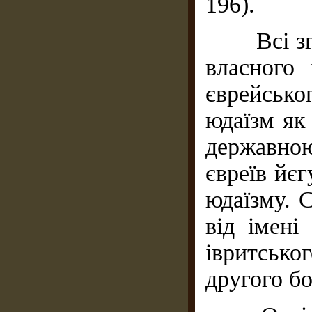
196).
Всі згад
власного 
єврейсько
юдаїзм як 
державно
євреїв йє
юдаїзму. 
від імені
івритськ
другого бо