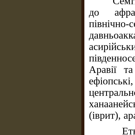
Семітсь
до афраз
північно
давньоак
асирій
південносе
Аравії та
ефіопські,
централь
ханаанейс
(іврит), ар
Етноген