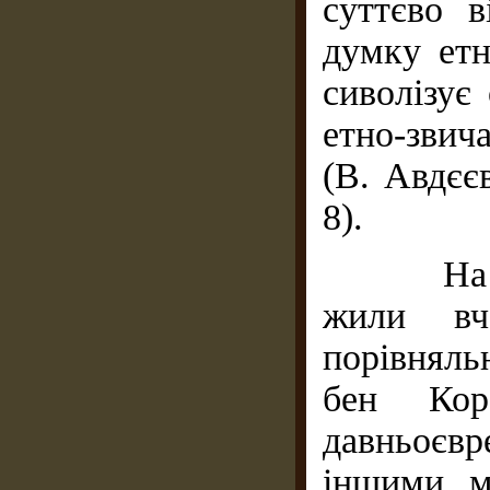
суттєво в
думку етн
сиволізує
етно-звич
(В. Авдєє
8).
На півд
жили вче
порівняль
бен Коре
давньоєв
іншими м