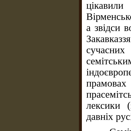
цікавили
Вірменсько
а звідси 
Закавказз
сучасни
семітськи
індоєвр
прамова
прасеміт
лексики 
давніх рус