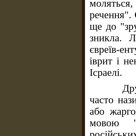
моляться
речення".
ще до "зр
зникла. 
євреїв-ен
іврит і н
Ісраелі.
Друга є
часто наз
або жарго
мовою "
російських