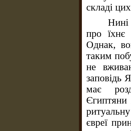
складі цих
Нині сер
про їхнє 
Однак, во
таким поб
не вжива
заповідь Я
має розд
Єгиптяни
ритуальну 
євреї при