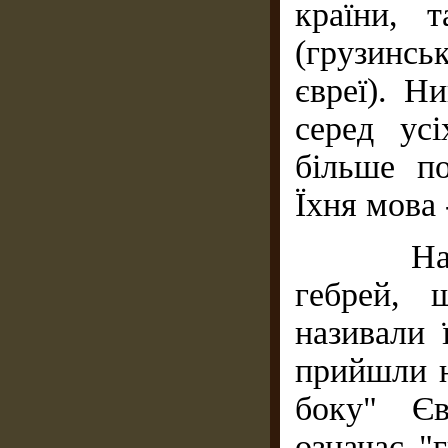
країни, 
(грузинсь
євреї). Н
серед ус
більше по
Їхня мова
Назва є
гебрей, 
називали 
прийшли н
боку" Єв
означає "