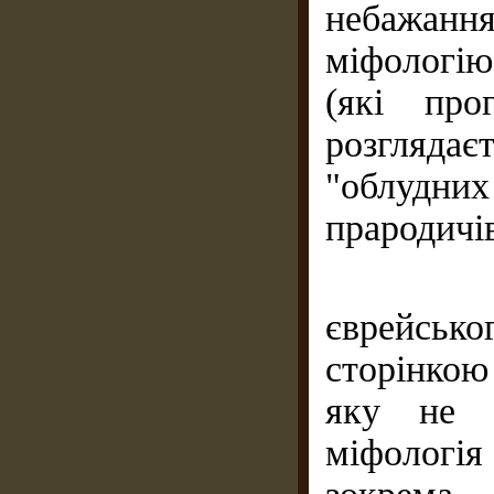
небажання
міфологію
(які про
розгляда
"облудн
прародичі
Одначе
єврейськ
сторінкою
яку не м
міфологія 