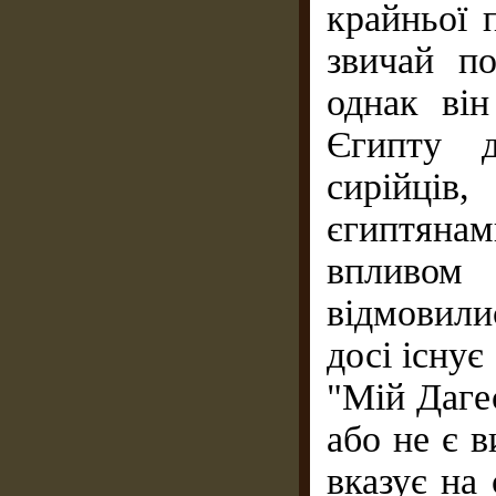
крайньої 
звичай по
однак ві
Єгипту д
сирійців,
єгиптянам
впливом
відмовили
досі існує
"Мій Дагес
або не є 
вказує на