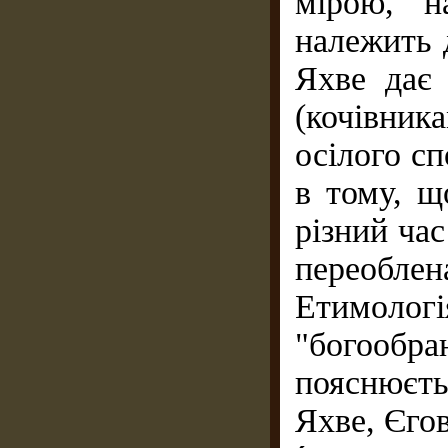
мірою, н
належить д
Яхве дає 
(кочівни
осілого с
в тому, щ
різний час
переобле
Етимолог
"богооб
пояснюєть
Яхве, Єгов