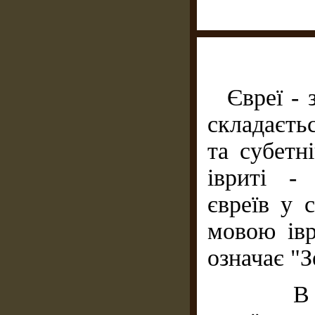
Євреї - 
складаєтьс
та субетн
івриті -
євреїв у 
мовою івр
означає "З
В свої