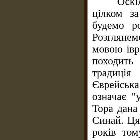
Оскільки
цілком з
будемо ро
Розглянем
мовою івр
походить
традиція
Єврейськ
означає "
Тора дана
Синай. Ця
років том