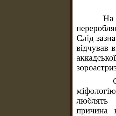
На ранн
переробля
Слід зазна
відчував 
аккадсь
зороастриз
Євреї 
міфологію
люблять 
причина 