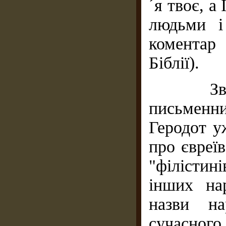
´я твоє, а
людьми і
коментар
Біблії).
Звернем
письменн
Геродот уж
про євреїв
"філістин
інших на
назви н
сучасного 