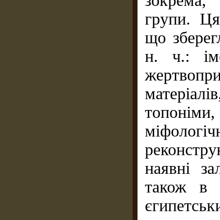
зокрема,
групи. Ця
що зберег
н. ч.: ім
жертвопри
матеріалі
топоніми
міфоло
реконстру
наявні за
також в 
єгипетсь