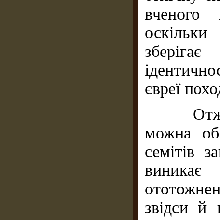
вченого 
оскільки
зберігає
ідентичнос
євреї похо
Отже, в
можна об
семітів з
виникає
ототожнен
звідси й 